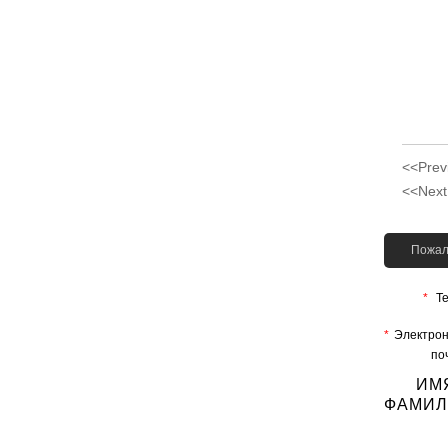
<<Prev
<<Next
Пожал
*
Те
*
Электро
поч
ИМ
ФАМИ