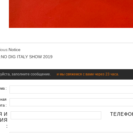
ious:
Notice
:
NO DIG ITALY SHOW 2019
уйста, заполните сообщение.
и мы свяжемся с вами через 23 часа.
ма :
нная
та :
Я И
ТЕЛЕФО
ЛИЯ
: