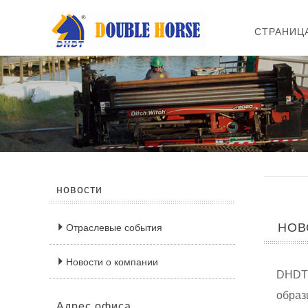
СТРАНИЦ
новости
НОВ

Отраслевые события

Новости о компании
DHDT 
образ
Адрес офиса