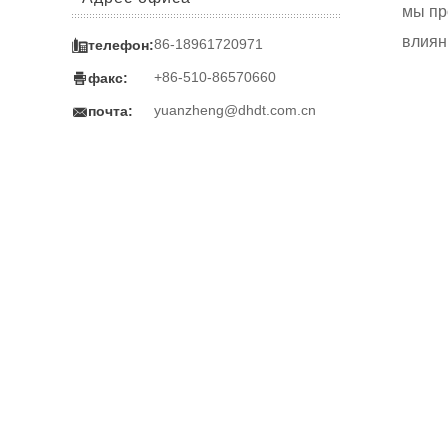
мы пр
влиян

86-18961720971
телефон:

+86-510-86570660
факс:

yuanzheng@dhdt.com.cn
почта: