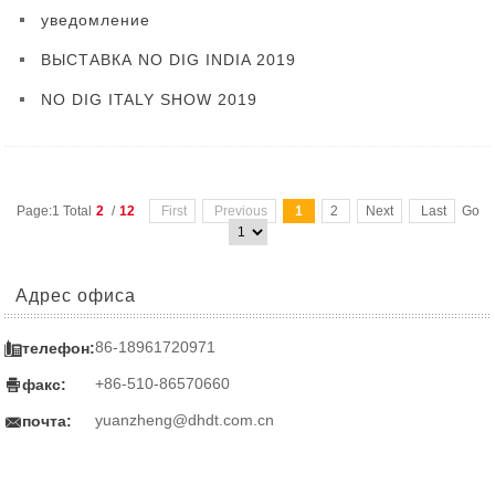
уведомление
ВЫСТАВКА NO DIG INDIA 2019
NO DIG ITALY SHOW 2019
Page:1 Total
2
/
12
First
Previous
1
2
Next
Last
Go
Адрес офиса

86-18961720971
телефон:

+86-510-86570660
факс:

yuanzheng@dhdt.com.cn
почта: