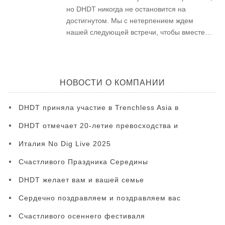
но DHDT никогда не остановится на
достигнутом. Мы с нетерпением ждем
нашей следующей встречи, чтобы вместе
двигаться к новому будущему отрасли. ...
НОВОСТИ О КОМПАНИИ
DHDT приняла участие в Trenchless Asia в
Таиланде 10–11 июня 2026 года
DHDT отмечает 20-летие превосходства и
инноваций
Италия No Dig Live 2025
Счастливого Праздника Середины
Осени
DHDT желает вам и вашей семье
счастливого, здорового и благополучного
Сердечно поздравляем и поздравляем вас
Нового 2022 года.
и вашу семью с Днем благодарения!
Счастливого осеннего фестиваля